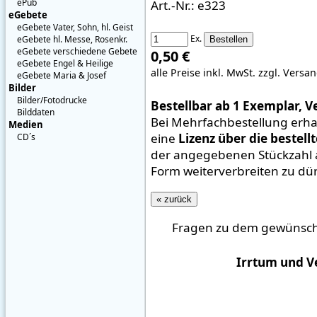
ePub
Art.-Nr.: e323
eGebete
eGebete Vater, Sohn, hl. Geist
Ex.
eGebete hl. Messe, Rosenkr.
eGebete verschiedene Gebete
0,50 €
eGebete Engel & Heilige
alle Preise inkl. MwSt.
zzgl. Versa
eGebete Maria & Josef
Bilder
Bilder/Fotodrucke
Bestellbar ab 1 Exemplar, V
Bilddaten
Bei Mehrfachbestellung erha
Medien
eine
Lizenz über die bestell
CD´s
der angegebenen Stückzahl a
Form weiterverbreiten zu dü
« zurück
Fragen zu dem gewünscht
Irrtum und V