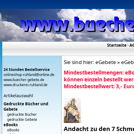
Startseite
·
A
Sie sind hier:
eGebete » eGebe
24 Stunden Bestellservice
Mindestbestellmengen:
eBo
onlineshop-ruhland@online.de
können einzeln bestellt wer
www.buecher-gebete.de
www.druckerei-ruhland.de
Mindestbestellwert: 3,- Eur
Artikelauswahl
Gedruckte Bücher und
Gebete
gedruckte Bücher
gedruckte Gebete
eBooks
Andacht zu den 7 Schm
eBooks