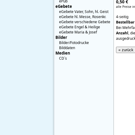
ePub
0,50 €
eGebete
alle Preise i
eGebete Vater, Sohn, hl. Geist
eGebete hl. Messe, Rosenkr.
4-seitig
eGebete verschiedene Gebete
Bestellbar
eGebete Engel & Heilige
Bei Mehrfa
eGebete Maria & Josef
Anzahl
, di
Bilder
ausgedruck
Bilder/Fotodrucke
Bilddaten
« zurück
Medien
CD´s