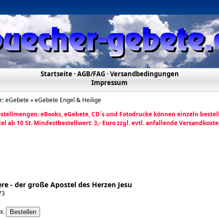
Startseite
·
AGB/FAG
·
Versandbedingungen
Impressum
er:
eGebete » eGebete Engel & Heilige
stellmengen:
eBooks, eGebete, CD´s und Fotodrucke
können einzeln bestel
el ab 10 St. Mindestbestellwert: 3,- Euro zzgl. evtl. anfallende Versandkoste
re - der große Apostel des Herzen Jesu
73
x.