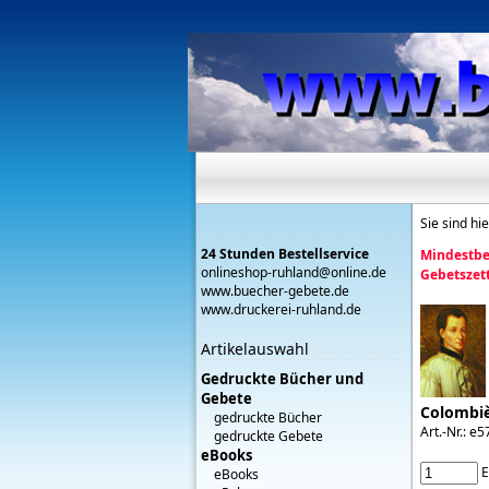
Sie sind hi
24 Stunden Bestellservice
Mindestbe
onlineshop-ruhland@online.de
Gebetszett
www.buecher-gebete.de
www.druckerei-ruhland.de
Artikelauswahl
Gedruckte Bücher und
Gebete
Colombiè
gedruckte Bücher
Art.-Nr.: e5
gedruckte Gebete
eBooks
E
eBooks