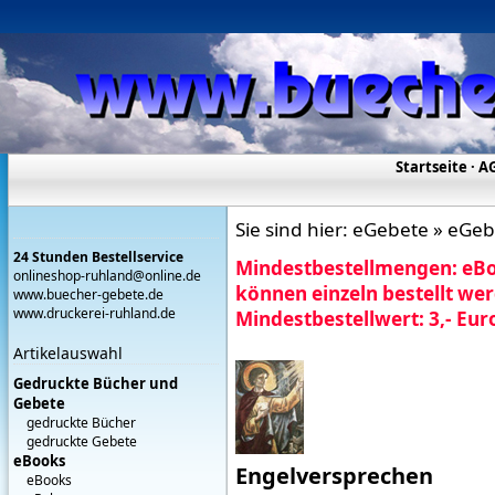
Startseite
·
A
Sie sind hier:
eGebete » eGebe
24 Stunden Bestellservice
Mindestbestellmengen:
eBo
onlineshop-ruhland@online.de
können einzeln bestellt wer
www.buecher-gebete.de
www.druckerei-ruhland.de
Mindestbestellwert: 3,- Eur
Artikelauswahl
Gedruckte Bücher und
Gebete
gedruckte Bücher
gedruckte Gebete
eBooks
Engelversprechen
eBooks