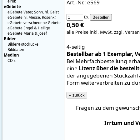
ePub
Art.-Nr.: e569
eGebete
eGebete Vater, Sohn, hl. Geist
Ex.
eGebete hl. Messe, Rosenkr.
eGebete verschiedene Gebete
0,50 €
eGebete Engel & Heilige
alle Preise inkl. MwSt.
zzgl. Versa
eGebete Maria & Josef
Bilder
Bilder/Fotodrucke
4-seitig
Bilddaten
Bestellbar ab 1 Exemplar, V
Medien
Bei Mehrfachbestellung erha
CD´s
eine
Lizenz über die bestell
der angegebenen Stückzahl a
Form weiterverbreiten zu dü
« zurück
Fragen zu dem gewünscht
Irrtum und V